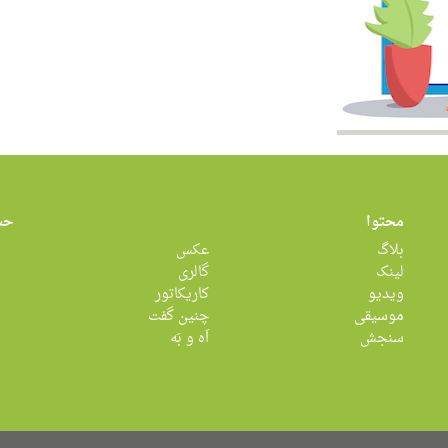
محتوا
حس
بلاگ
عکس
لینک
گالری
ویدیو
کاریکاتور
موسیقی
چنین گفت
سنجش
اَه و بَه