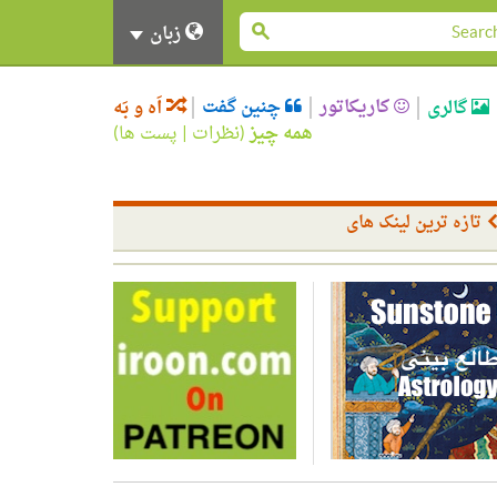
زبان
کاریکاتور
چنین گفت
گالری
اَه و بَه
همه چیز
(
نظرات
|
پست ها
)
تازه ترین لینک های